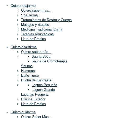
Quiero relajarme
Quiero saber mas...
Spa Termal
Tratamientos de Rostro y Cuerpo
Masajes y rituales
Medicina Tradicional China
Terapias Ayurvédicas
Lista de Precios
Quiero divertirme
Quiero saber más...
Sauna Seca
Sauna de Cromoterapia
Saunas
Hamman
Baño Turco
Ducha de Contraste
Laguna Pequeña
Laguna Grande
Lagunas Pequena
Piscina Exterior
Lista de Precios
Quiero cuidarme
Quiero Saber Más...