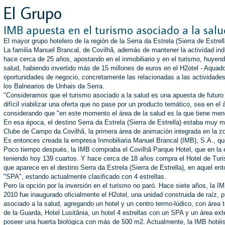
El Grupo
IMB apuesta en el turismo asociado a la salu
El mayor grupo hotelero de la región de la Serra da Estrela (Sierra de Estrel
La familia Manuel Brancal, de Covilhã, además de mantener la actividad indus
hace cerca de 25 años, apostando en el inmobiliario y en el turismo, huyendo
salud, habiendo invertido más de 15 millones de euros en el H2otel - Aqua
oportunidades de negocio, concretamente las relacionadas a las actividades 
los Balnearios de Unhais da Serra.
"Consideramos que el turismo asociado a la salud es una apuesta de futu
difícil viabilizar una oferta que no pase por un producto temático, sea en el
considerando que "en este momento el área de la salud es la que tiene meno
En esa época, el destino Serra da Estrela (Sierra de Estrella) estaba muy m
Clube de Campo da Covilhã, la primera área de animación integrada en la zona
Es entonces creada la empresa Inmobiliaria Manuel Brancal (IMB), S.A., que
Poco tiempo después, la IMB compraba el Covilhã Parque Hotel, que en la ép
teniendo hoy 139 cuartos. Y hace cerca de 18 años compra el Hotel de Turis
que aparece en el destino Serra da Estrela (Sierra de Estrella), en aquel 
"SPA", estando actualmente clasificado con 4 estrellas.
Pero la opción por la inversión en el turismo no paró. Hace siete años, la 
2010 fue inaugurado oficialmente el H2otel, una unidad construida de raíz, p
asociado a la salud, agregando un hotel y un centro termo-lúdico, con área
de la Guarda, Hotel Lusitânia, un hotel 4 estrellas con un SPA y un área exter
poseer una huerta biológica con más de 500 m2. Actualmente, la IMB hotéi