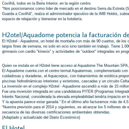
Covilhã, todos en la Beira Interior, en la región centro.
"Nos posicionamos como líder de mercado en el destino Serra da Estrela (Si
Guarda a Covilhã", realza el administrador ejecutivo de la IMB Hotéis, subr
espacio de relajación y bienestar en la hotelería.
H2otel/Aquadome potencia la facturación d
El H2otel - Aquadome, un hotel de montaña con más de 90 cuartos, de los c
largos fines de semana, no solo en ocio sino también en trabajo. Tiene 1.00
gimnasio con cardio "kinesis" y actividades de "outdoor" integradas en pro
Quien se instala en el H2otel tiene acceso al Aquadome The Mountain SPA, un
El Aquadome cuenta con el centro termal Aquatermas, complementado con el 
cuidadosas y duraderas, el Aquacorpus, con tratamientos de estética proporc
piscinas hidrodinámicas interiores y exteriores, cascadas y un circuito Celta
La inversión en el complejo H2otel - Aquadome ascendió a más de 15 millones
Fue una inversión integrada en una candidatura PITER (Programas Integrado
Interés Nacional, considerada la elevada empleabilidad tendría impacto en t
Y la apuesta parece estar ganada.” En el último año facturamos más de 4,5 
“Nuestra previsión para el 2014 y siguientes, es alcanzar los 5 millones de e
secuencia de las diversas certificaciones ambientales obtenidas.
(Adaptado y actualizado del Diario Económico)
El Hotel