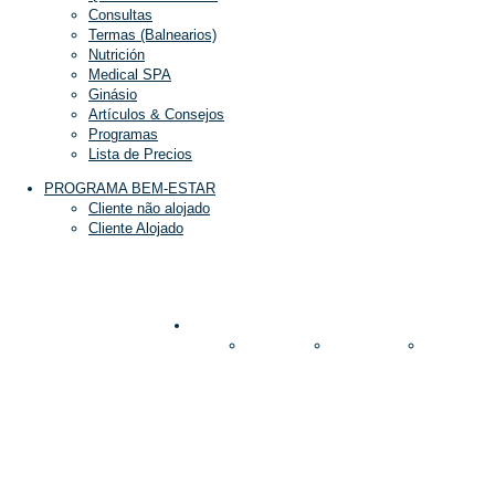
Consultas
Termas (Balnearios)
Nutrición
Medical SPA
Ginásio
Artículos & Consejos
Programas
Lista de Precios
PROGRAMA BEM-ESTAR
Cliente não alojado
Cliente Alojado
+Info
Aquadome
Alojamiento
Nuestro 