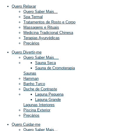
Quero Relaxar
Quero Saber Mais...
Spa Termal
Tratamentos de Rosto e Corpo
Massagens e Rituais
Medicina Tradicional Chinesa
Terapias Ayurvédicas
Preçários
Quero Divertir-me
Quero Saber Mais....
Sauna Seca
Sauna de Cromoterapia
Saunas
Hamman
Banho Turco
Duche de Contraste
Laguna Pequena
Laguna Grande
Lagunas Interiores
Piscina Exterior
Preçários
Quero Cuidar-me
Quero Saber Mais...