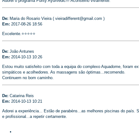
Adorei o programa Purity Ayurvédic!!! Aconselho vivamente.
De:
Maria do Rosario Vieira ( vieiradifferent@gmail.com )
Em:
2017-08-26 18:56
Excelente.⭐️⭐️⭐️⭐️⭐️
De:
João Antunes
Em:
2014-10-13 10:26
Estou muito satisfeito com toda a equipa do complexo Aquadome, foram e
simpáticos e acolhedores. As massagens são óptimas...recomendo.
Continuem no bom caminho.
De:
Catarina Reis
Em:
2014-10-13 10:21
Adorei a experiência... Estão de parabéns...as melhores piscinas do país. S
e profissional...a repetir certamente.